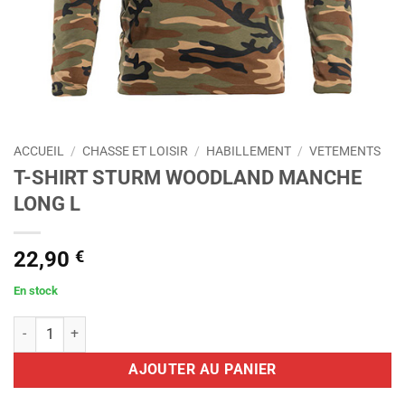
ACCUEIL
/
CHASSE ET LOISIR
/
HABILLEMENT
/
VETEMENTS
T-SHIRT STURM WOODLAND MANCHE
LONG L
22,90
€
En stock
quantité de T-SHIRT STURM WOODLAND MANCHE LONG L
AJOUTER AU PANIER