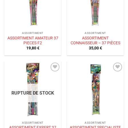
ASSORTIMENT
ASSORTIMENT
ASSORTIMENT AMATEUR 37
ASSORTIMENT
PIECES F2
CONNAISSEUR – 37 PIÈCES
19,80
€
35,00
€
Ajouter
Ajouter
à la liste
à la liste
de
de
souhaits
souhaits
RUPTURE DE STOCK
ASSORTIMENT
ASSORTIMENT
ASSORTIMENT EXPERT 37
ASSORTIMENT SPECIALISTE