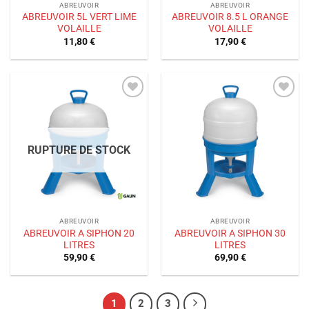
ABREUVOIR
ABREUVOIR
ABREUVOIR 5L VERT LIME
ABREUVOIR 8.5 L ORANGE
VOLAILLE
VOLAILLE
11,80
€
17,90
€
Ajouter
Ajouter
à la liste
à la liste
de
de
souhaits
souhaits
RUPTURE DE STOCK
ABREUVOIR
ABREUVOIR
ABREUVOIR A SIPHON 20
ABREUVOIR A SIPHON 30
LITRES
LITRES
59,90
€
69,90
€
1
2
3