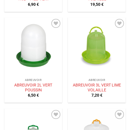
6,90
€
19,50
€
Ajouter
Ajouter
à la liste
à la liste
de
de
souhaits
souhaits
ABREUVOIR
ABREUVOIR
ABREUVOIR 2L VERT
ABREUVOIR 3L VERT LIME
POUSSIN
VOLAILLE
6,50
€
7,20
€
Ajouter
Ajouter
à la liste
à la liste