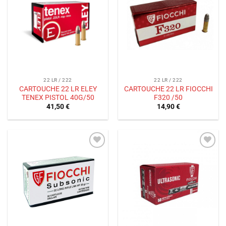
à la liste
à la liste
de
de
souhaits
souhaits
22 LR / 222
22 LR / 222
CARTOUCHE 22 LR ELEY
CARTOUCHE 22 LR FIOCCHI
TENEX PISTOL 40G/50
F320 /50
41,50
€
14,90
€
Ajouter
Ajouter
à la liste
à la liste
de
de
souhaits
souhaits