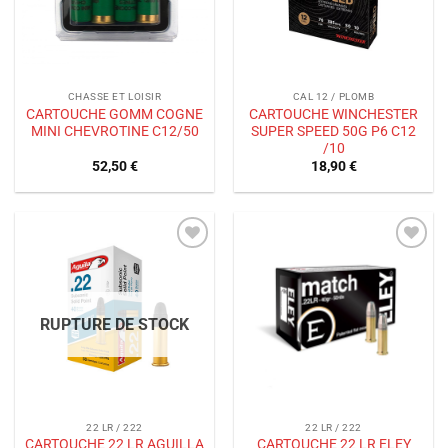
CHASSE ET LOISIR
CAL 12 / PLOMB
CARTOUCHE GOMM COGNE
CARTOUCHE WINCHESTER
MINI CHEVROTINE C12/50
SUPER SPEED 50G P6 C12
/10
52,50
€
18,90
€
Ajouter
Ajouter
à la liste
à la liste
de
de
souhaits
souhaits
RUPTURE DE STOCK
22 LR / 222
22 LR / 222
CARTOUCHE 22 LR AGUILLA
CARTOUCHE 22 LR ELEY