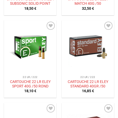
SUBSONIC SOLID POINT
MATCH 40G /50
18,50
€
32,50
€
Ajouter
Ajouter
à la liste
à la liste
de
de
souhaits
souhaits
22 LR / 222
22 LR / 222
CARTOUCHE 22 LR ELEY
CARTOUCHE 22 LR ELEY
SPORT 40G /50 ROND
STANDARD 40GR /50
18,10
€
16,85
€
Ajouter
Ajouter