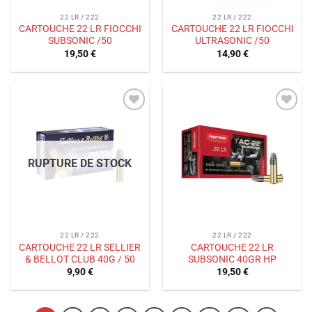
22 LR / 222
22 LR / 222
CARTOUCHE 22 LR FIOCCHI
CARTOUCHE 22 LR FIOCCHI
SUBSONIC /50
ULTRASONIC /50
19,50
€
14,90
€
Ajouter
Ajouter
à la liste
à la liste
de
de
souhaits
souhaits
RUPTURE DE STOCK
22 LR / 222
22 LR / 222
CARTOUCHE 22 LR SELLIER
CARTOUCHE 22 LR
& BELLOT CLUB 40G / 50
SUBSONIC 40GR HP
9,90
€
19,50
€