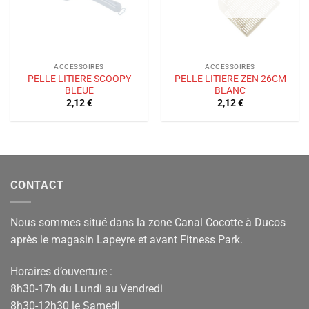
ACCESSOIRES
ACCESSOIRES
PELLE LITIERE SCOOPY
PELLE LITIERE ZEN 26CM
BLEUE
BLANC
2,12
€
2,12
€
CONTACT
Nous sommes situé dans la zone Canal Cocotte à Ducos
après le magasin Lapeyre et avant Fitness Park.
Horaires d’ouverture :
8h30-17h du Lundi au Vendredi
8h30-12h30 le Samedi