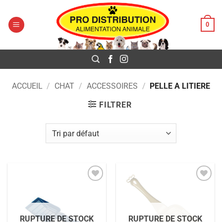
Pro Distribution
Passer
au
0
contenu
ACCUEIL
/
CHAT
/
ACCESSOIRES
/
PELLE A LITIERE
FILTRER
Ajouter
Ajouter
à la liste
à la liste
de
de
souhaits
souhaits
RUPTURE DE STOCK
RUPTURE DE STOCK