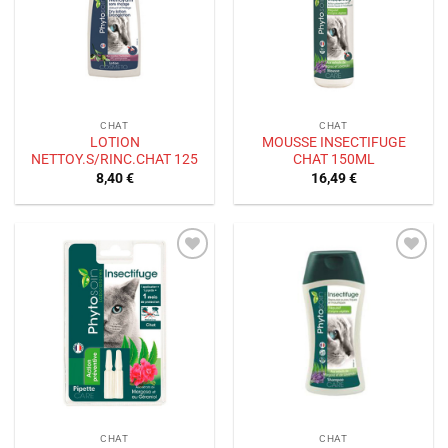
souhaits
souhaits
CHAT
CHAT
LOTION
MOUSSE INSECTIFUGE
NETTOY.S/RINC.CHAT 125
CHAT 150ML
8,40
€
16,49
€
Ajouter
Ajouter
à la liste
à la liste
de
de
souhaits
souhaits
CHAT
CHAT