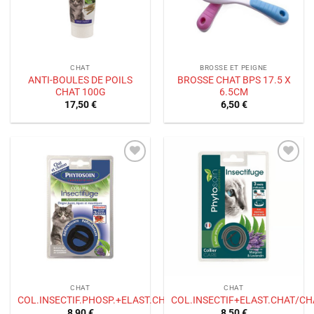
CHAT
BROSSE ET PEIGNE
ANTI-BOULES DE POILS
BROSSE CHAT BPS 17.5 X
CHAT 100G
6.5CM
17,50
€
6,50
€
Ajouter
Ajouter
à la liste
à la liste
de
de
souhaits
souhaits
CHAT
CHAT
COL.INSECTIF.PHOSP.+ELAST.CHAT
COL.INSECTIF+ELAST.CHAT/C
8,90
€
8,50
€