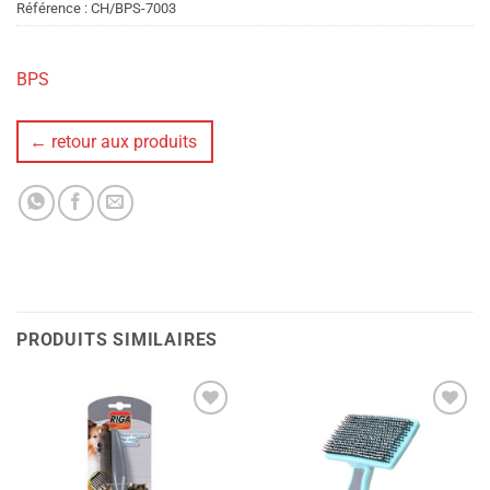
Référence :
CH/BPS-7003
BPS
← retour aux produits
PRODUITS SIMILAIRES
Ajouter
Ajouter
à la liste
à la liste
de
de
souhaits
souhaits