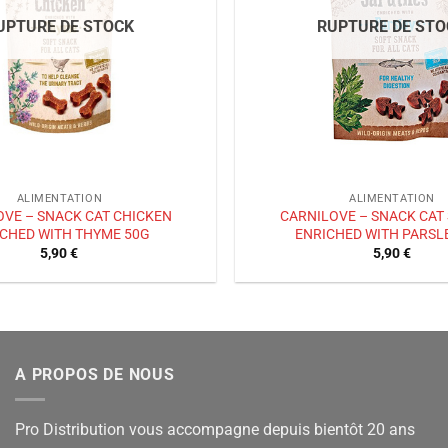
UPTURE DE STOCK
RUPTURE DE STO
ALIMENTATION
ALIMENTATION
OVE – SNACK CAT CHICKEN
CARNILOVE – SNACK CAT
CHED WITH THYME 50G
ENRICHED WITH PARSL
5,90
€
5,90
€
A PROPOS DE NOUS
Pro Distribution vous accompagne depuis bientôt 20 ans