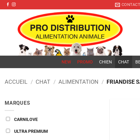
Pro Distribution
Passer
CONTAC
au
contenu
NEW
PROMO
CHIEN
CHAT
BE
ACCUEIL
/
CHAT
/
ALIMENTATION
/
FRIANDISE 
MARQUES
CARNILOVE
ULTRA PREMIUM