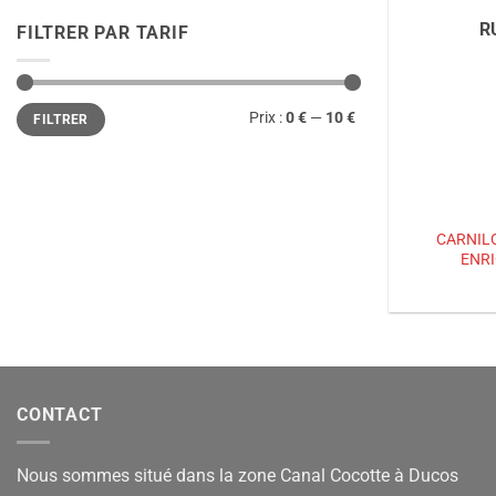
R
FILTRER PAR TARIF
Prix
Prix
Prix :
0 €
—
10 €
FILTRER
min
max
CARNIL
ENRI
CONTACT
Nous sommes situé dans la zone Canal Cocotte à Ducos