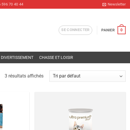
 596 70 40 44
Newsletter
SE CONNECTER
0
PANIER
DIVERTISSEMENT
CHASSE ET LOISIR
3 résultats affichés
Ajouter
Ajouter
à la liste
à la liste
de
de
souhaits
souhaits