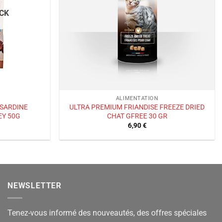
CK
ALIMENTATION
 SARDINE
ULTRA PREMIUM FRIANDISE FREEZE DRIED
EY 50G
CHAT GFREE 30 GR
6,90
€
NEWSLETTER
Tenez-vous informé des nouveautés, des offres spéciales