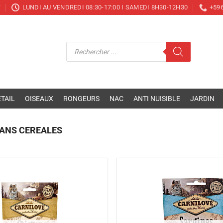
T
LUNDI AU VENDREDI 08:30-17:00 I SAMEDI 8H30-12H30
+596
Recherche
de
produits
TAIL
OISEAUX
RONGEURS
NAC
ANTI NUISIBLE
JARDIN
SANS CEREALES
Ajouter
à la liste
de
souhaits