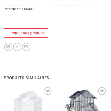
Référence :
CH/D408
← retour aux produits
PRODUITS SIMILAIRES
Ajouter
Ajouter
à la liste
à la liste
de
de
souhaits
souhaits