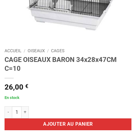
ACCUEIL
/
OISEAUX
/
CAGES
CAGE OISEAUX BARON 34x28x47CM
C=10
26,00
€
En stock
quantité de CAGE OISEAUX BARON 34x28x47CM C=10
AJOUTER AU PANIER