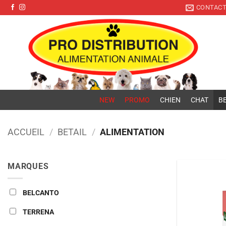
Pro Distribution
Passer
CONTAC
au
contenu
NEW
PROMO
CHIEN
CHAT
BE
ACCUEIL
/
BETAIL
/
ALIMENTATION
MARQUES
BELCANTO
TERRENA