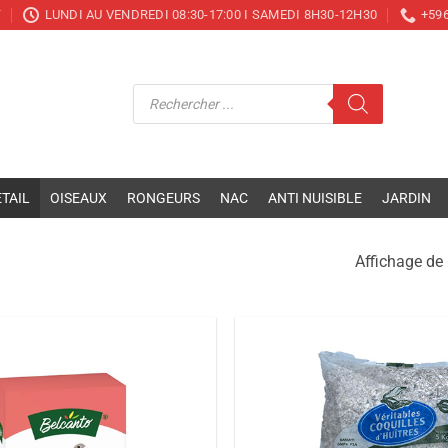
T
LUNDI AU VENDREDI 08:30-17:00 I SAMEDI 8H30-12H30
+596
Recherche
de
produits
TAIL
OISEAUX
RONGEURS
NAC
ANTI NUISIBLE
JARDIN
Affichage de 
Ajouter
à la liste
de
souhaits