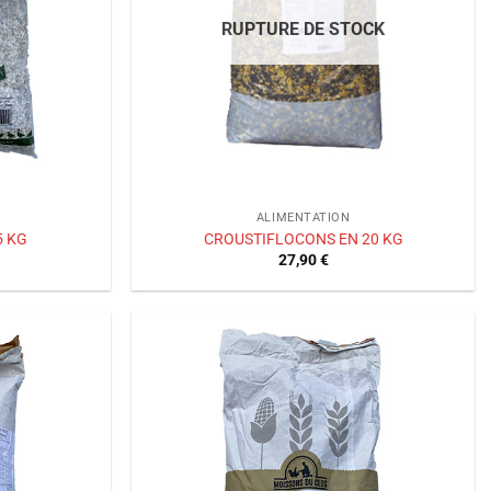
RUPTURE DE STOCK
ALIMENTATION
5 KG
CROUSTIFLOCONS EN 20 KG
27,90
€
Ajouter
Ajouter
à la liste
à la liste
de
de
souhaits
souhaits