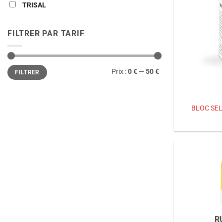
TRISAL
FILTRER PAR TARIF
Prix
Prix
Prix :
0 €
—
50 €
FILTRER
min
max
BLOC SE
R