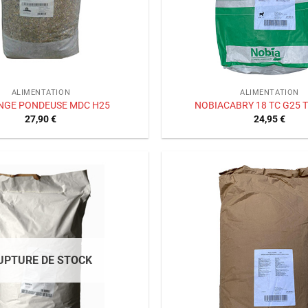
ALIMENTATION
ALIMENTATION
NGE PONDEUSE MDC H25
NOBIACABRY 18 TC G25 
27,90
€
24,95
€
Ajouter
à la liste
de
souhaits
UPTURE DE STOCK