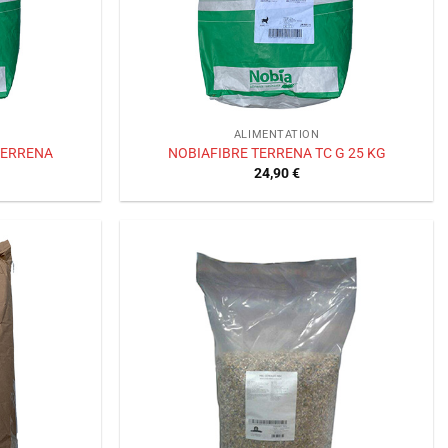
ALIMENTATION
TERRENA
NOBIAFIBRE TERRENA TC G 25 KG
24,90
€
Ajouter
Ajouter
à la liste
à la liste
de
de
souhaits
souhaits