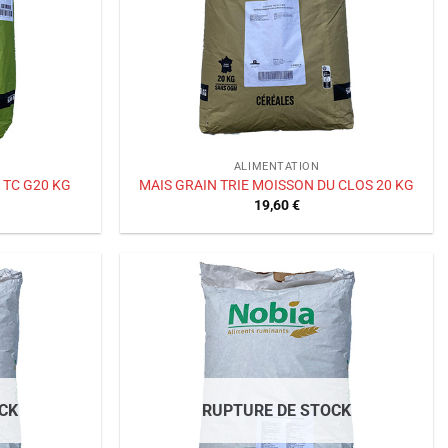
ALIMENTATION
 TC G20 KG
MAIS GRAIN TRIE MOISSON DU CLOS 20 KG
19,60
€
Ajouter
Ajouter
à la liste
à la liste
de
de
souhaits
souhaits
CK
RUPTURE DE STOCK