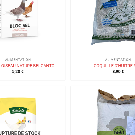
ALIMENTATION
ALIMENTATION
L OISEAU NATURE BELCANTO
COQUILLE D’HUITRE 
5,20
€
8,90
€
Ajouter
à la liste
de
souhaits
UPTURE DE STOCK