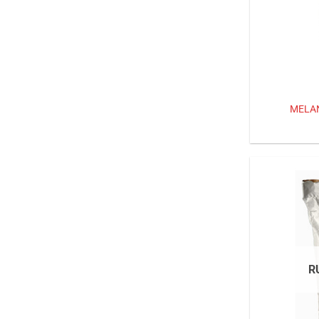
MELA
R