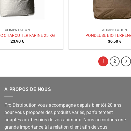
ALIMENTATION
ALIMENTATION
C CHARCUTIER FARINE 25 KG
PONDEUSE BIO TERREN
23,90
€
36,50
€
1
2
A PROPOS DE NOUS
Pro Distribution vous accompagne depuis bientôt 20 ans
pour vous proposer des produits variés, parfaitement
adaptés aux besoins de vos animaux. Nous accordons une
grande importance à la relation client afin de vous