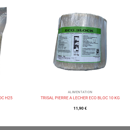
Ajouter
Ajouter
à la liste
à la liste
de
de
souhaits
souhaits
ALIMENTATION
DC H25
TRISAL PIERRE A LECHER ECO BLOC 10 KG
11,90
€