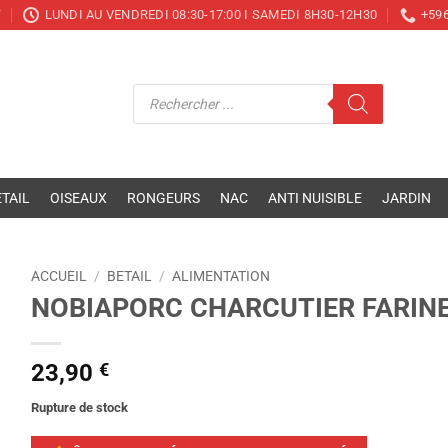
T
LUNDI AU VENDREDI 08:30-17:00 I SAMEDI 8H30-12H30
+596
Recherche
de
produits
TAIL
OISEAUX
RONGEURS
NAC
ANTI NUISIBLE
JARDIN
ACCUEIL
/
BETAIL
/
ALIMENTATION
NOBIAPORC CHARCUTIER FARINE
23,90
€
Rupture de stock