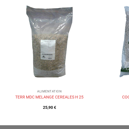
Ajouter
à la liste
de
souhaits
ALIMENTATION
TERR MDC MELANGE CEREALES H 25
COQ
25,90
€