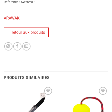
Référence :
AW/SY098
ARAWAK
← retour aux produits
PRODUITS SIMILAIRES
Ajouter
Ajouter
à la liste
à la liste
de
de
souhaits
souhaits