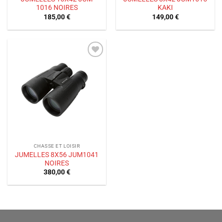
1016 NOIRES
KAKI
185,00
€
149,00
€
Ajouter
à la liste
de
souhaits
CHASSE ET LOISIR
JUMELLES 8X56 JUM1041
NOIRES
380,00
€