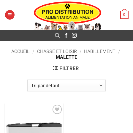
Pro Distribution
Passer
au
0
contenu
ACCUEIL
/
CHASSE ET LOISIR
/
HABILLEMENT
/
MALETTE
FILTRER
Ajouter
à la liste
de
souhaits