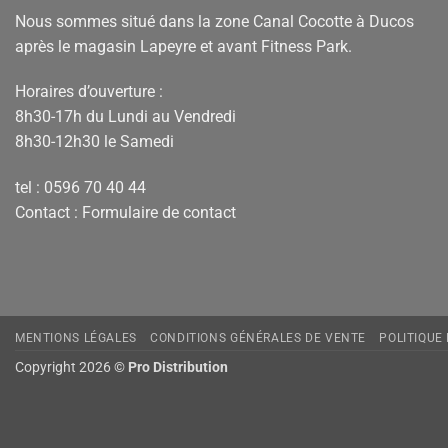
Nous sommes situé dans la zone Canal Cocotte à Ducos
après le magasin Lapeyre et avant Fitness Park.
Horaires d’ouverture :
8h30-17h du Lundi au Vendredi
8h30-12h30 le Samedi
tel : 0596 70 40 44
Contact :
Formulaire de contact
MENTIONS LÉGALES
CONDITIONS GÉNÉRALES DE VENTE
POLITIQUE
Copyright 2026 ©
Pro Distribution