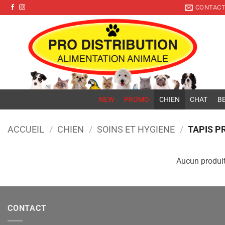
Pro Distribution
Passer
CONTAC
au
contenu
NEW
PROMO
CHIEN
CHAT
BE
ACCUEIL
/
CHIEN
/
SOINS ET HYGIENE
/
TAPIS P
Aucun produit
CONTACT