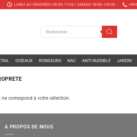
T
LUNDI AU VENDREDI 08:30-17:00 I SAMEDI 8H30-12H30
+596
Recherche
de
produits
TAIL
OISEAUX
RONGEURS
NAC
ANTI NUISIBLE
JARDIN
ROPRETE
 ne correspond à votre sélection.
A PROPOS DE NOUS