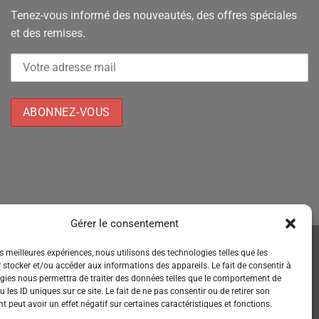
Tenez-vous informé des nouveautés, des offres spéciales
et des remises.
Gérer le consentement
es meilleures expériences, nous utilisons des technologies telles que les
 stocker et/ou accéder aux informations des appareils. Le fait de consentir à
gies nous permettra de traiter des données telles que le comportement de
 les ID uniques sur ce site. Le fait de ne pas consentir ou de retirer son
 peut avoir un effet négatif sur certaines caractéristiques et fonctions.