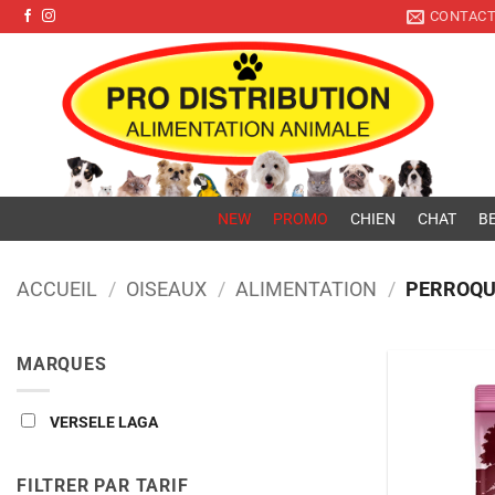
Pro Distribution
Passer
CONTAC
au
contenu
NEW
PROMO
CHIEN
CHAT
BE
ACCUEIL
/
OISEAUX
/
ALIMENTATION
/
PERROQU
MARQUES
VERSELE LAGA
FILTRER PAR TARIF