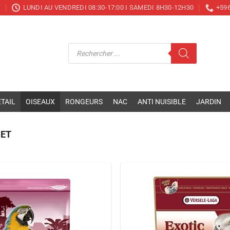
T
LUNDI AU VENDREDI 08:30-17:00 I SAMEDI 8H30-12H30
+596
Recherche
de
produits
TAIL
OISEAUX
RONGEURS
NAC
ANTI NUISIBLE
JARDIN
ET
Ajouter
à la liste
de
souhaits