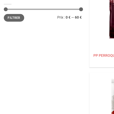
Prix
Prix
Prix :
0 €
—
60 €
FILTRER
min
max
PP PERROQU