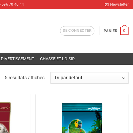
 596 70 40 44
Newsletter
SE CONNECTER
0
PANIER
DIVERTISSEMENT
CHASSE ET LOISIR
5 résultats affichés
Ajouter
Ajouter
à la liste
à la liste
de
de
souhaits
souhaits