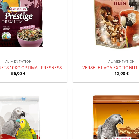
ALIMENTATION
ALIMENTATION
ETS 10KG OPTIMAL FRESNESS
VERSELE LAGA EXOTIC NUT 
55,90
€
13,90
€
Ajouter
à la liste
de
souhaits