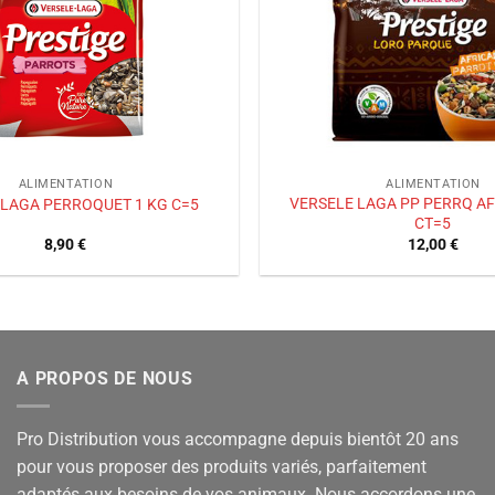
ALIMENTATION
ALIMENTATION
VERSELE LAGA PP PERRQ AF
 LAGA PERROQUET 1 KG C=5
CT=5
8,90
€
12,00
€
A PROPOS DE NOUS
Pro Distribution vous accompagne depuis bientôt 20 ans
pour vous proposer des produits variés, parfaitement
adaptés aux besoins de vos animaux. Nous accordons une