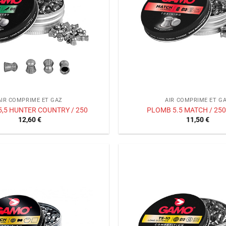
AIR COMPRIME ET GAZ
AIR COMPRIME ET G
,5 HUNTER COUNTRY / 250
PLOMB 5.5 MATCH / 25
12,60
€
11,50
€
Ajouter
à la liste
de
souhaits