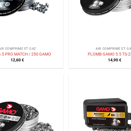
AIR COMPRIME ET GAZ
AIR COMPRIME ET G
.5 PRO MATCH / 250 GAMO
PLOMB GAMO 5.5 TS-2
12,60
€
14,90
€
Ajouter
à la liste
de
souhaits