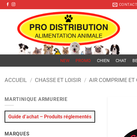
Pro Distribution
Passer
CONTAC
au
contenu
NEW
PROMO
CHIEN
CHAT
BE
ACCUEIL
/
CHASSE ET LOISIR
/
AIR COMPRIME ET
MARTINIQUE ARMURERIE
Guide d’achat – Produits réglementés
MARQUES