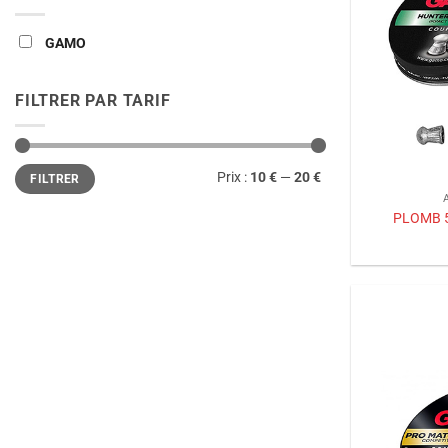
GAMO
FILTRER PAR TARIF
Prix
Prix
Prix :
10 €
—
20 €
FILTRER
min
max
PLOMB 5