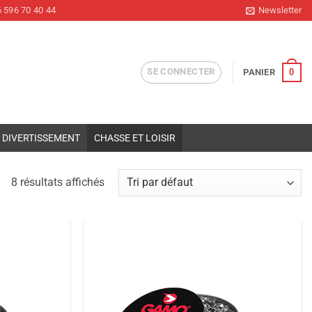
 596 70 40 44
Newsletter
SE CONNECTER
0
PANIER
DIVERTISSEMENT
CHASSE ET LOISIR
8 résultats affichés
Ajouter
Ajouter
à la liste
à la liste
de
de
souhaits
souhaits