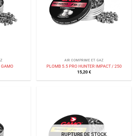
AZ
AIR COMPRIME ET GAZ
0 GAMO
PLOMB 5.5 PRO HUNTER IMPACT / 250
15,20
€
Ajouter
Ajouter
à la liste
à la liste
de
de
souhaits
souhaits
RUPTURE DE STOCK