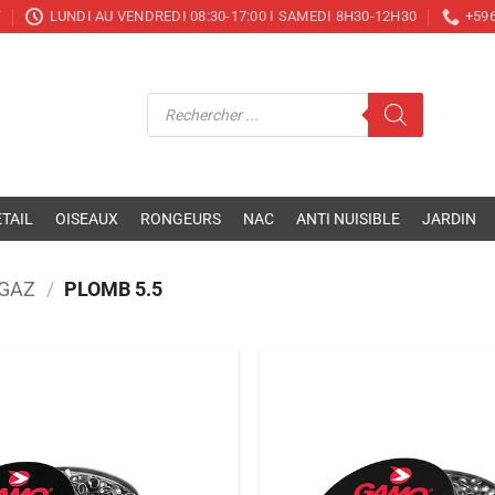
T
LUNDI AU VENDREDI 08:30-17:00 I SAMEDI 8H30-12H30
+596
Recherche
de
produits
TAIL
OISEAUX
RONGEURS
NAC
ANTI NUISIBLE
JARDIN
 GAZ
/
PLOMB 5.5
Ajouter
à la liste
de
souhaits