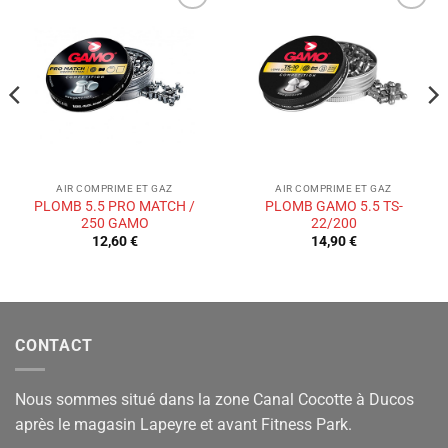
Ajouter
Ajouter
à la liste
à la liste
de
de
souhaits
souhaits
AIR COMPRIME ET GAZ
AIR COMPRIME ET GAZ
PLOMB 5.5 PRO MATCH /
PLOMB GAMO 5.5 TS-
250 GAMO
22/200
12,60
€
14,90
€
CONTACT
Nous sommes situé dans la zone Canal Cocotte à Ducos
après le magasin Lapeyre et avant Fitness Park.