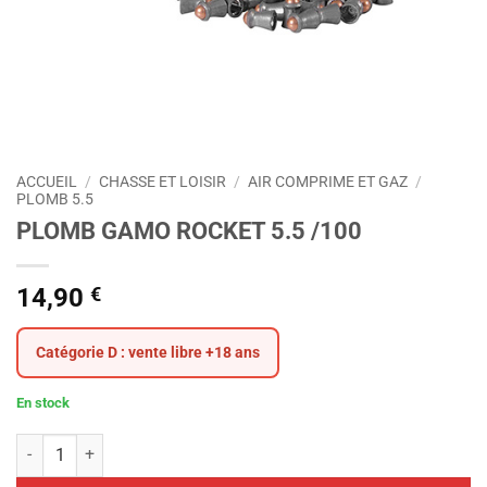
ACCUEIL
/
CHASSE ET LOISIR
/
AIR COMPRIME ET GAZ
/
PLOMB 5.5
PLOMB GAMO ROCKET 5.5 /100
14,90
€
Catégorie D : vente libre +18 ans
En stock
quantité de PLOMB GAMO ROCKET 5.5 /100