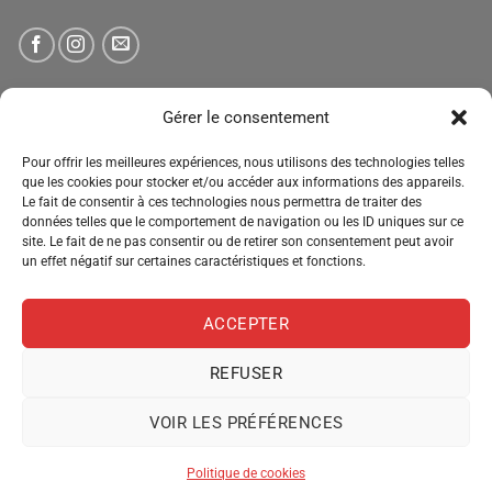
NEWSLETTER
Gérer le consentement
Pour offrir les meilleures expériences, nous utilisons des technologies telles
Tenez-vous informé des nouveautés, des offres spéciales
que les cookies pour stocker et/ou accéder aux informations des appareils.
Le fait de consentir à ces technologies nous permettra de traiter des
et des remises.
données telles que le comportement de navigation ou les ID uniques sur ce
site. Le fait de ne pas consentir ou de retirer son consentement peut avoir
un effet négatif sur certaines caractéristiques et fonctions.
ACCEPTER
REFUSER
VOIR LES PRÉFÉRENCES
MENTIONS LÉGALES
CONDITIONS GÉNÉRALES DE VENTE
POLITIQUE DE CONFIDENTIALITÉ
POLITIQUE DE COOKIES
Politique de cookies
Copyright 2026 ©
Pro Distribution