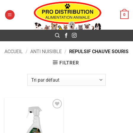
Pro Distribution
Passer
au
0
contenu
ACCUEIL
/
ANTI NUISIBLE
/
REPULSIF CHAUVE SOURIS
FILTRER
Ajouter
à la liste
de
souhaits