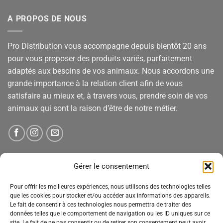
A PROPOS DE NOUS
Pro Distribution vous accompagne depuis bientôt 20 ans
pour vous proposer des produits variés, parfaitement
adaptés aux besoins de vos animaux. Nous accordons une
grande importance à la relation client afin de vous
satisfaire au mieux et, à travers vous, prendre soin de vos
animaux qui sont la raison d’être de notre métier.
NEWSLETTER
Gérer le consentement
Pour offrir les meilleures expériences, nous utilisons des technologies telles
Tenez-vous informé des nouveautés, des offres spéciales
que les cookies pour stocker et/ou accéder aux informations des appareils.
Le fait de consentir à ces technologies nous permettra de traiter des
et des remises.
données telles que le comportement de navigation ou les ID uniques sur ce
site. Le fait de ne pas consentir ou de retirer son consentement peut avoir