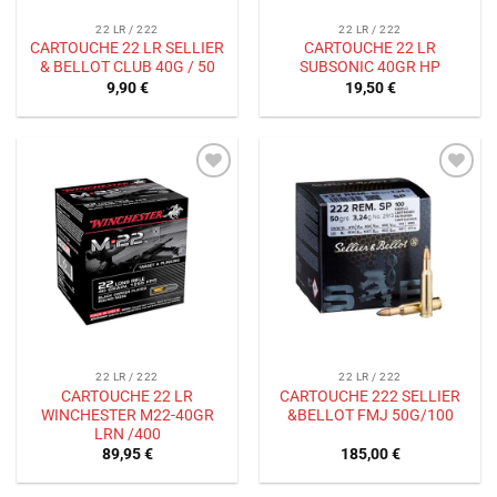
22 LR / 222
22 LR / 222
CARTOUCHE 22 LR SELLIER
CARTOUCHE 22 LR
& BELLOT CLUB 40G / 50
SUBSONIC 40GR HP
9,90
€
19,50
€
Ajouter
Ajouter
à la liste
à la liste
de
de
souhaits
souhaits
22 LR / 222
22 LR / 222
CARTOUCHE 22 LR
CARTOUCHE 222 SELLIER
WINCHESTER M22-40GR
&BELLOT FMJ 50G/100
LRN /400
89,95
€
185,00
€