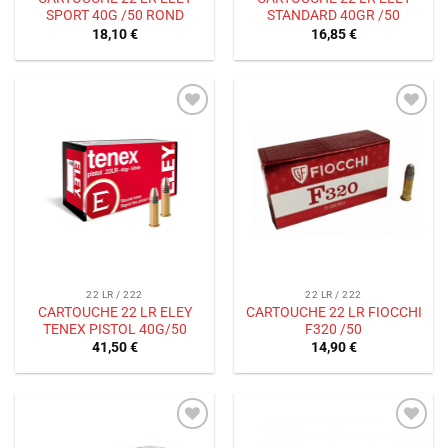
SPORT 40G /50 ROND
STANDARD 40GR /50
18,10
€
16,85
€
Ajouter
Ajouter
à la liste
à la liste
de
de
souhaits
souhaits
22 LR / 222
22 LR / 222
CARTOUCHE 22 LR ELEY
CARTOUCHE 22 LR FIOCCHI
TENEX PISTOL 40G/50
F320 /50
41,50
€
14,90
€
Ajouter
Ajouter