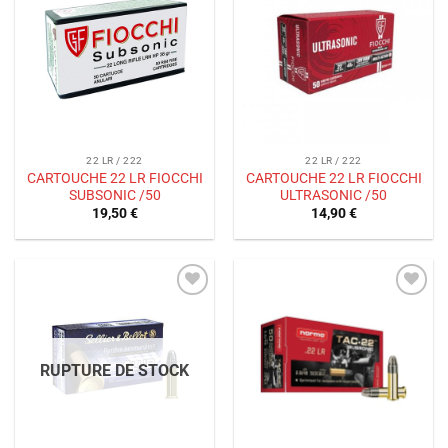
à la liste
à la liste
de
de
souhaits
souhaits
22 LR / 222
22 LR / 222
CARTOUCHE 22 LR FIOCCHI
CARTOUCHE 22 LR FIOCCHI
SUBSONIC /50
ULTRASONIC /50
19,50
€
14,90
€
Ajouter
Ajouter
à la liste
à la liste
de
de
souhaits
souhaits
RUPTURE DE STOCK