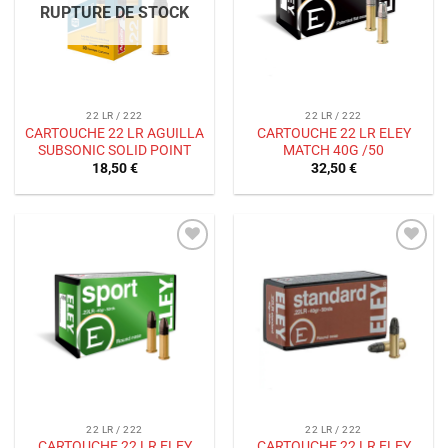
RUPTURE DE STOCK
22 LR / 222
22 LR / 222
CARTOUCHE 22 LR AGUILLA
CARTOUCHE 22 LR ELEY
SUBSONIC SOLID POINT
MATCH 40G /50
18,50
€
32,50
€
Ajouter
Ajouter
à la liste
à la liste
de
de
souhaits
souhaits
22 LR / 222
22 LR / 222
CARTOUCHE 22 LR ELEY
CARTOUCHE 22 LR ELEY