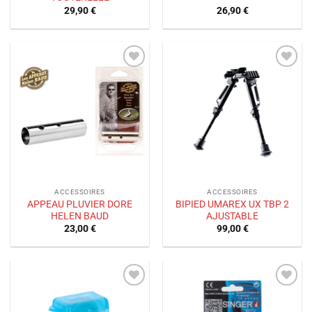
29,90
€
26,90
€
Ajouter
Ajouter
à la liste
à la liste
de
de
souhaits
souhaits
ACCESSOIRES
ACCESSOIRES
APPEAU PLUVIER DORE
BIPIED UMAREX UX TBP 2
HELEN BAUD
AJUSTABLE
23,00
€
99,00
€
Ajouter
Ajouter
à la liste
à la liste