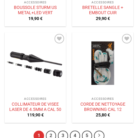
ACCESSOIRES
ACCESSOIRES
BOUSSOLE STURM US
BRETELLE SANGLE +
METAL+LED VERT
EMBOUT CUIR
19,90
€
29,90
€
Ajouter
Ajouter
à la liste
à la liste
de
de
souhaits
souhaits
ACCESSOIRES
ACCESSOIRES
COLLIMATEUR DE VISEE
CORDE DE NETTOYAGE
LASER DE 4.5MM A CAL 50
BROWNING CAL 12
119,90
€
25,80
€
1
2
3
4
5