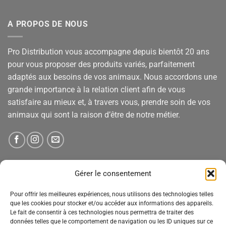
A PROPOS DE NOUS
Pro Distribution vous accompagne depuis bientôt 20 ans
pour vous proposer des produits variés, parfaitement
adaptés aux besoins de vos animaux. Nous accordons une
grande importance à la relation client afin de vous
satisfaire au mieux et, à travers vous, prendre soin de vos
animaux qui sont la raison d’être de notre métier.
NEWSLETTER
Gérer le consentement
Pour offrir les meilleures expériences, nous utilisons des technologies telles
Tenez-vous informé des nouveautés, des offres spéciales
que les cookies pour stocker et/ou accéder aux informations des appareils.
Le fait de consentir à ces technologies nous permettra de traiter des
et des remises.
données telles que le comportement de navigation ou les ID uniques sur ce