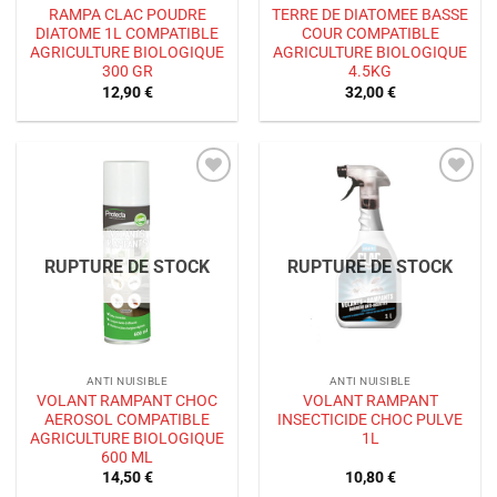
RAMPA CLAC POUDRE
TERRE DE DIATOMEE BASSE
DIATOME 1L COMPATIBLE
COUR COMPATIBLE
AGRICULTURE BIOLOGIQUE
AGRICULTURE BIOLOGIQUE
300 GR
4.5KG
12,90
€
32,00
€
Ajouter
Ajouter
à la liste
à la liste
de
de
souhaits
souhaits
RUPTURE DE STOCK
RUPTURE DE STOCK
ANTI NUISIBLE
ANTI NUISIBLE
VOLANT RAMPANT CHOC
VOLANT RAMPANT
AEROSOL COMPATIBLE
INSECTICIDE CHOC PULVE
AGRICULTURE BIOLOGIQUE
1L
600 ML
14,50
€
10,80
€