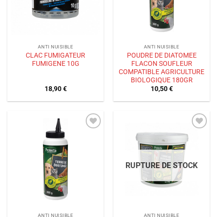
ANTI NUISIBLE
ANTI NUISIBLE
CLAC FUMIGATEUR
POUDRE DE DIATOMEE
FUMIGENE 10G
FLACON SOUFLEUR
COMPATIBLE AGRICULTURE
BIOLOGIQUE 180GR
18,90
€
10,50
€
Ajouter
Ajouter
à la liste
à la liste
de
de
souhaits
souhaits
RUPTURE DE STOCK
ANTI NUISIBLE
ANTI NUISIBLE