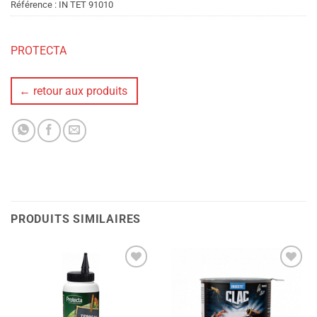
Référence :
IN TET 91010
PROTECTA
← retour aux produits
PRODUITS SIMILAIRES
Ajouter
Ajouter
à la liste
à la liste
de
de
souhaits
souhaits