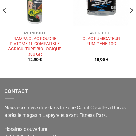
ANTI NUISIBLE
ANTI NUISIBLE
RAMPA CLAC POUDRE
CLAC FUMIGATEUR
DIATOME 1L COMPATIBLE
FUMIGENE 10G
AGRICULTURE BIOLOGIQUE
300 GR
12,90
€
18,90
€
CONTACT
Nous sommes situé dans la zone Canal Cocotte à Ducos
après le magasin Lapeyre et avant Fitness Park.
Horaires d’ouverture :