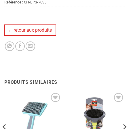
Référence :
CH/BPS-7035
← retour aux produits
PRODUITS SIMILAIRES
Ajouter
Ajouter
à la liste
à la liste
de
de
souhaits
souhaits