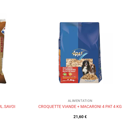
Ajouter
Ajouter
à la liste
à la liste
de
de
souhaits
souhaits
ALIMENTATION
UL.SAVOI
CROQUETTE VIANDE + MACARONI 4 PAT 4 KG
21,60
€