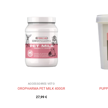
Ajouter
à la liste
de
souhaits
ACCESSOIRES VETO
OROPHARMA PET MILK 400GR
PUPP
27,99
€