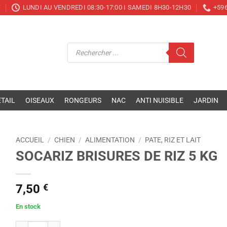
T
LUNDI AU VENDREDI 08:30-17:00 I SAMEDI 8H30-12H30
+596
Recherche
de
produits
TAIL
OISEAUX
RONGEURS
NAC
ANTI NUISIBLE
JARDIN
ACCUEIL
/
CHIEN
/
ALIMENTATION
/
PATE, RIZ ET LAIT
SOCARIZ BRISURES DE RIZ 5 KG
7,50
€
En stock
quantité de SOCARIZ BRISURES DE RIZ 5 KG