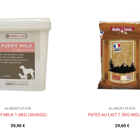
Ajouter
à la liste
de
souhaits
ALIMENTATION
ALIMENTATION
Y MILK 1.6KG (4X400G)
PATES AU LAIT 7.5KG MO
59,90
€
29,60
€