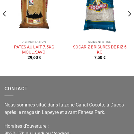
de
de
souhaits
souhaits
ALIMENTATION
ALIMENTATION
PATES AU LAIT 7.5KG
SOCARIZ BRISURES DE RIZ 5
MOUL.SAVOI
KG
29,60
€
7,50
€
CONTACT
Nous sommes situé dans la zone Canal Cocotte à Ducos
après le magasin Lapeyre et avant Fitness Park.
Horaires d’ouverture :
8h30-17h du Lundi au Vendredi