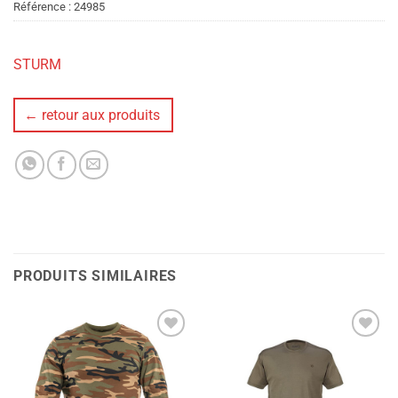
Référence :
24985
STURM
← retour aux produits
PRODUITS SIMILAIRES
Ajouter
Ajouter
à la liste
à la liste
de
de
souhaits
souhaits