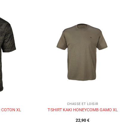
Ajouter
Ajouter
à la liste
à la liste
de
de
souhaits
souhaits
CHASSE ET LOISIR
 COTON XL
T-SHIRT KAKI HONEYCOMB GAMO XL
22,90
€