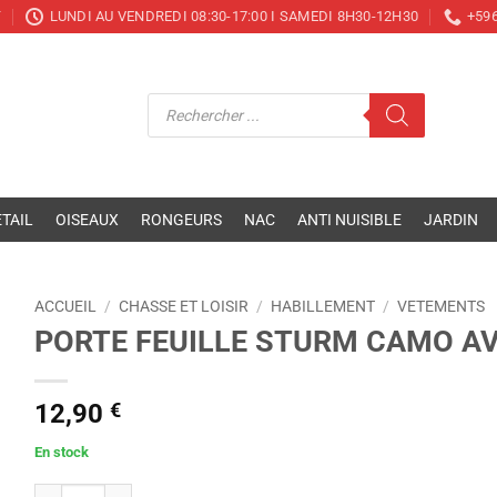
T
LUNDI AU VENDREDI 08:30-17:00 I SAMEDI 8H30-12H30
+596
Recherche
de
produits
TAIL
OISEAUX
RONGEURS
NAC
ANTI NUISIBLE
JARDIN
ACCUEIL
/
CHASSE ET LOISIR
/
HABILLEMENT
/
VETEMENTS
PORTE FEUILLE STURM CAMO A
12,90
€
En stock
quantité de PORTE FEUILLE STURM CAMO AVEC CHAINE