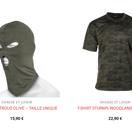
Ajouter
à la liste
de
souhaits
CHASSE ET LOISIR
CHASSE ET LOISIR
TROUS OLIVE – TAILLE UNIQUE
T-SHIRT STURM% WOODLAND
15,90
€
22,90
€