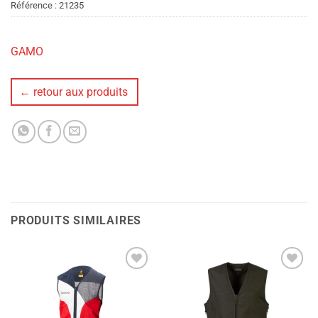
Référence :
21235
GAMO
← retour aux produits
PRODUITS SIMILAIRES
Ajouter
Ajouter
à la liste
à la liste
de
de
souhaits
souhaits