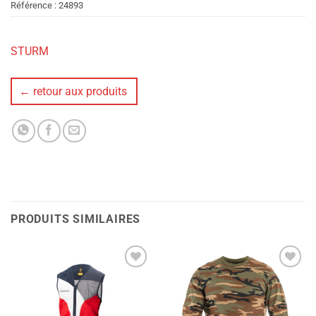
Référence :
24893
STURM
← retour aux produits
PRODUITS SIMILAIRES
Ajouter
Ajouter
à la liste
à la liste
de
de
souhaits
souhaits