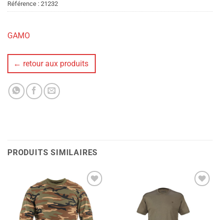
Référence :
21232
GAMO
← retour aux produits
PRODUITS SIMILAIRES
Ajouter
Ajouter
à la liste
à la liste
de
de
souhaits
souhaits