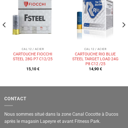
Ajouter
Ajouter
à la liste
à la liste
de
de
souhaits
souhaits
CAL 12 / ACIER
CAL 12 / ACIER
CARTOUCHE FIOCCHI
CARTOUCHE RIO BLUE
STEEL 28G P7 C12/25
STEEL TARGET LOAD 24G
P8 C12 /25
15,10
€
14,90
€
CONTACT
Nous sommes situé dans la zone Canal Cocotte à Ducos
après le magasin Lapeyre et avant Fitness Park.