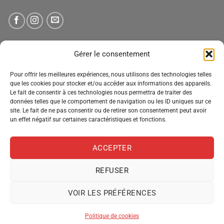
NEWSLETTER
Gérer le consentement
Pour offrir les meilleures expériences, nous utilisons des technologies telles
Tenez-vous informé des nouveautés, des offres spéciales
que les cookies pour stocker et/ou accéder aux informations des appareils.
et des remises.
Le fait de consentir à ces technologies nous permettra de traiter des
données telles que le comportement de navigation ou les ID uniques sur ce
site. Le fait de ne pas consentir ou de retirer son consentement peut avoir
un effet négatif sur certaines caractéristiques et fonctions.
ACCEPTER
REFUSER
VOIR LES PRÉFÉRENCES
MENTIONS LÉGALES
CONDITIONS GÉNÉRALES DE VENTE
POLITIQUE DE CONFIDENTIALITÉ
POLITIQUE DE COOKIES
Politique de cookies
Copyright 2026 ©
Pro Distribution