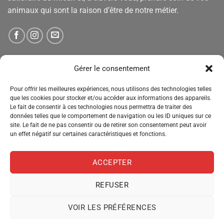
animaux qui sont la raison d’être de notre métier.
NEWSLETTER
Gérer le consentement
Pour offrir les meilleures expériences, nous utilisons des technologies telles
Tenez-vous informé des nouveautés, des offres spéciales
que les cookies pour stocker et/ou accéder aux informations des appareils.
Le fait de consentir à ces technologies nous permettra de traiter des
et des remises.
données telles que le comportement de navigation ou les ID uniques sur ce
site. Le fait de ne pas consentir ou de retirer son consentement peut avoir
un effet négatif sur certaines caractéristiques et fonctions.
ACCEPTER
REFUSER
VOIR LES PRÉFÉRENCES
MENTIONS LÉGALES
CONDITIONS GÉNÉRALES DE VENTE
POLITIQUE DE CONFIDENTIALITÉ
POLITIQUE DE COOKIES