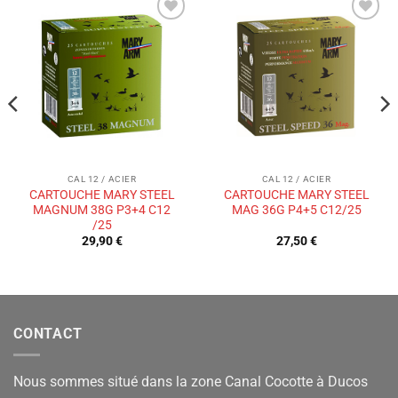
Ajouter
Ajouter
à la liste
à la liste
de
de
souhaits
souhaits
CAL 12 / ACIER
CAL 12 / ACIER
CARTOUCHE MARY STEEL
CARTOUCHE MARY STEEL
MAGNUM 38G P3+4 C12
MAG 36G P4+5 C12/25
/25
29,90
€
27,50
€
CONTACT
Nous sommes situé dans la zone Canal Cocotte à Ducos