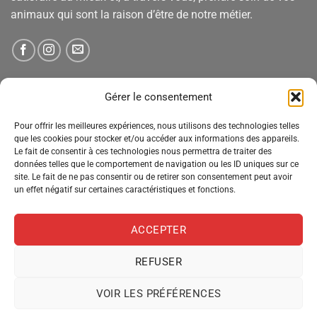
animaux qui sont la raison d’être de notre métier.
NEWSLETTER
Gérer le consentement
Pour offrir les meilleures expériences, nous utilisons des technologies telles
Tenez-vous informé des nouveautés, des offres spéciales
que les cookies pour stocker et/ou accéder aux informations des appareils.
Le fait de consentir à ces technologies nous permettra de traiter des
et des remises.
données telles que le comportement de navigation ou les ID uniques sur ce
site. Le fait de ne pas consentir ou de retirer son consentement peut avoir
un effet négatif sur certaines caractéristiques et fonctions.
ACCEPTER
REFUSER
VOIR LES PRÉFÉRENCES
MENTIONS LÉGALES
CONDITIONS GÉNÉRALES DE VENTE
POLITIQUE DE CONFIDENTIALITÉ
POLITIQUE DE COOKIES