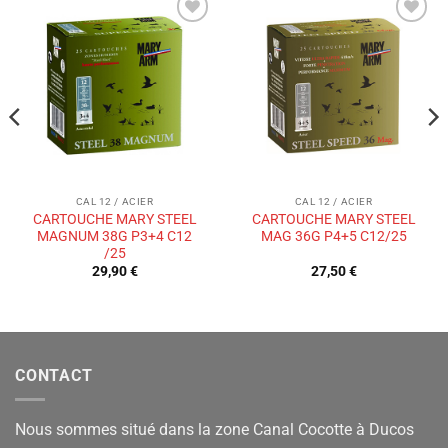
Ajouter
Ajouter
à la liste
à la liste
de
de
souhaits
souhaits
CAL 12 / ACIER
CAL 12 / ACIER
CARTOUCHE MARY STEEL
CARTOUCHE MARY STEEL
MAGNUM 38G P3+4 C12
MAG 36G P4+5 C12/25
/25
29,90
€
27,50
€
CONTACT
Nous sommes situé dans la zone Canal Cocotte à Ducos