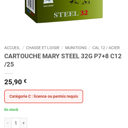
ACCUEIL
/
CHASSE ET LOISIR
/
MUNITIONS
/
CAL 12 / ACIER
CARTOUCHE MARY STEEL 32G P7+8 C12
/25
25,90
€
Catégorie C : licence ou permis requis
En stock
quantité de CARTOUCHE MARY STEEL 32G P7+8 C12 /25