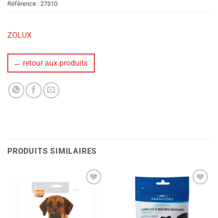
Référence :
27310
ZOLUX
← retour aux produits
PRODUITS SIMILAIRES
Ajouter
Ajouter
à la liste
à la liste
de
de
souhaits
souhaits