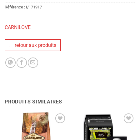
Référence :
I/171917
CARNILOVE
← retour aux produits
PRODUITS SIMILAIRES
Ajouter
Ajouter
à la liste
à la liste
de
de