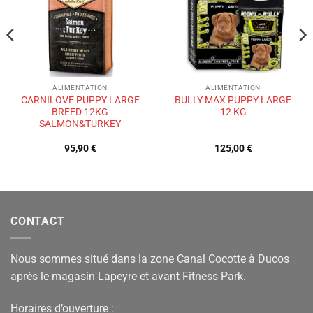
souhaits
souhaits
ALIMENTATION
ALIMENTATION
CARNILOVE PUPPY LARGE
BULLY MAX PUPPY LARGE
BREED 12KG
12 KG
SALMON&TURKEY
95,90
€
125,00
€
CONTACT
Nous sommes situé dans la zone Canal Cocotte à Ducos
après le magasin Lapeyre et avant Fitness Park.
Horaires d’ouverture :