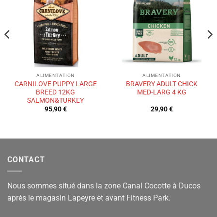
à la liste
à la liste
de
de
souhaits
souhaits
ALIMENTATION
ALIMENTATION
CARNILOVE PUPPY LARGE
BRAVERY ADULT CHICK
BREED 12KG
MED-LARG 4 KG
SALMON&TURKEY
95,90
€
29,90
€
CONTACT
Nous sommes situé dans la zone Canal Cocotte à Ducos
après le magasin Lapeyre et avant Fitness Park.