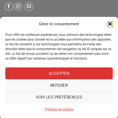
NEWSLETTER
Gérer le consentement
Pour offrir les meilleures expériences, nous utilisons des technologies telles
Tenez-vous informé des nouveautés, des offres spéciales
que les cookies pour stocker et/ou accéder aux informations des appareils.
Le fait de consentir à ces technologies nous permettra de traiter des
et des remises.
données telles que le comportement de navigation ou les ID uniques sur ce
site. Le fait de ne pas consentir ou de retirer son consentement peut avoir
un effet négatif sur certaines caractéristiques et fonctions.
ACCEPTER
REFUSER
VOIR LES PRÉFÉRENCES
MENTIONS LÉGALES
CONDITIONS GÉNÉRALES DE VENTE
POLITIQUE DE CONFIDENTIALITÉ
POLITIQUE DE COOKIES
Politique de cookies
Copyright 2026 ©
Pro Distribution