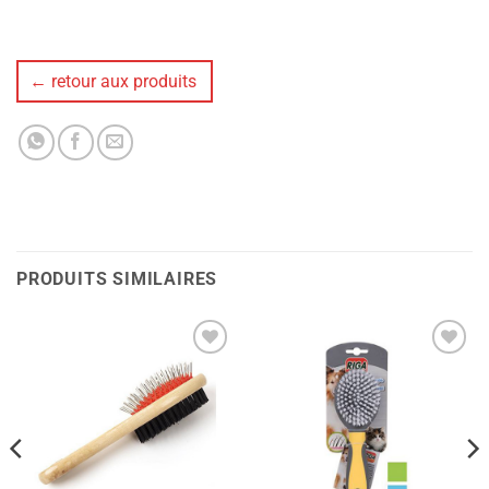
← retour aux produits
PRODUITS SIMILAIRES
Ajouter
Ajouter
à la liste
à la liste
de
de
souhaits
souhaits