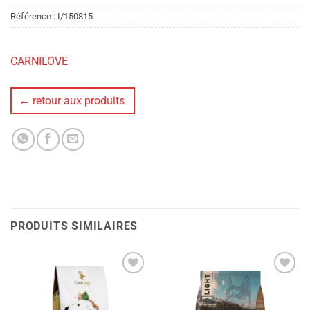
Référence :
I/150815
CARNILOVE
← retour aux produits
PRODUITS SIMILAIRES
Ajouter
Ajouter
à la liste
à la liste
de
de