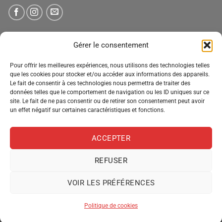
NEWSLETTER
Gérer le consentement
Pour offrir les meilleures expériences, nous utilisons des technologies telles
Tenez-vous informé des nouveautés, des offres spéciales
que les cookies pour stocker et/ou accéder aux informations des appareils.
Le fait de consentir à ces technologies nous permettra de traiter des
et des remises.
données telles que le comportement de navigation ou les ID uniques sur ce
site. Le fait de ne pas consentir ou de retirer son consentement peut avoir
un effet négatif sur certaines caractéristiques et fonctions.
ACCEPTER
REFUSER
VOIR LES PRÉFÉRENCES
MENTIONS LÉGALES
CONDITIONS GÉNÉRALES DE VENTE
POLITIQUE DE CONFIDENTIALITÉ
POLITIQUE DE COOKIES
Politique de cookies
Copyright 2026 ©
Pro Distribution