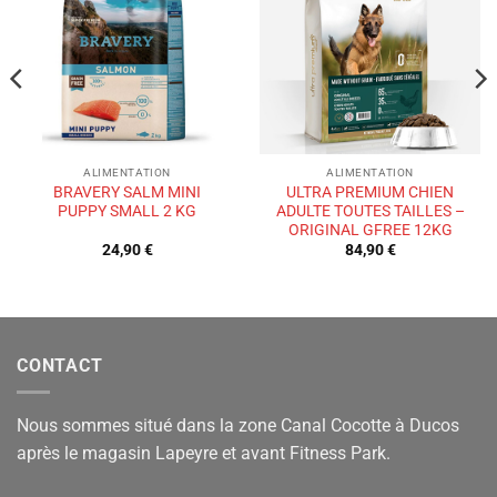
à la liste
à la liste
de
de
souhaits
souhaits
ALIMENTATION
ALIMENTATION
BRAVERY SALM MINI
ULTRA PREMIUM CHIEN
PUPPY SMALL 2 KG
ADULTE TOUTES TAILLES –
ORIGINAL GFREE 12KG
24,90
€
84,90
€
CONTACT
Nous sommes situé dans la zone Canal Cocotte à Ducos
après le magasin Lapeyre et avant Fitness Park.