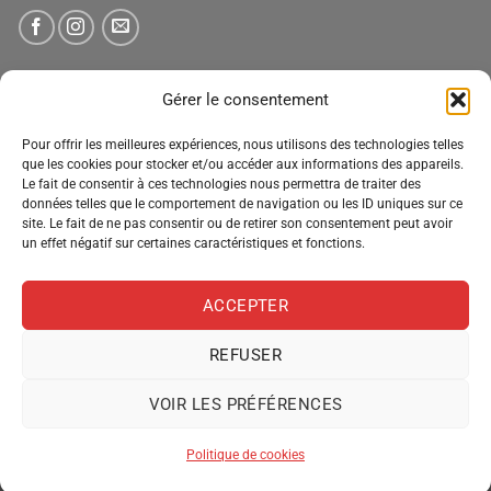
NEWSLETTER
Gérer le consentement
Pour offrir les meilleures expériences, nous utilisons des technologies telles
Tenez-vous informé des nouveautés, des offres spéciales
que les cookies pour stocker et/ou accéder aux informations des appareils.
Le fait de consentir à ces technologies nous permettra de traiter des
et des remises.
données telles que le comportement de navigation ou les ID uniques sur ce
site. Le fait de ne pas consentir ou de retirer son consentement peut avoir
un effet négatif sur certaines caractéristiques et fonctions.
ACCEPTER
REFUSER
VOIR LES PRÉFÉRENCES
MENTIONS LÉGALES
CONDITIONS GÉNÉRALES DE VENTE
POLITIQUE DE CONFIDENTIALITÉ
POLITIQUE DE COOKIES
Politique de cookies
Copyright 2026 ©
Pro Distribution