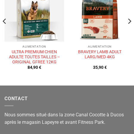
à la liste
à la liste
de
de
souhaits
souhaits
ALIMENTATION
ALIMENTATION
ULTRA PREMIUM CHIEN
BRAVERY LAMB ADULT
ADULTE TOUTES TAILLES –
LARG/MED 4KG
ORIGINAL GFREE 12KG
84,90
€
35,90
€
CONTACT
Nous sommes situé dans la zone Canal Cocotte à Ducos
après le magasin Lapeyre et avant Fitness Park.