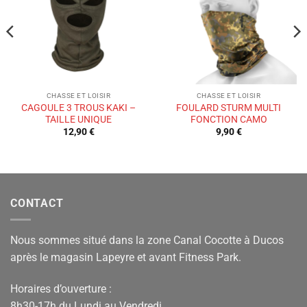
de
de
souhaits
souhaits
CHASSE ET LOISIR
CHASSE ET LOISIR
CAGOULE 3 TROUS KAKI –
FOULARD STURM MULTI
TAILLE UNIQUE
FONCTION CAMO
12,90
€
9,90
€
CONTACT
Nous sommes situé dans la zone Canal Cocotte à Ducos
après le magasin Lapeyre et avant Fitness Park.
Horaires d’ouverture :
8h30-17h du Lundi au Vendredi