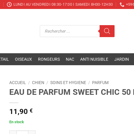
T
LUNDI AU VENDREDI 08:30-17:00 I SAMEDI 8H30-12H30
+596
Recherche
de
produits
TAIL
OISEAUX
RONGEURS
NAC
ANTI NUISIBLE
JARDIN
ACCUEIL
/
CHIEN
/
SOINS ET HYGIENE
/
PARFUM
EAU DE PARFUM SWEET CHIC 50
11,90
€
En stock
quantité de EAU DE PARFUM SWEET CHIC 50 ML