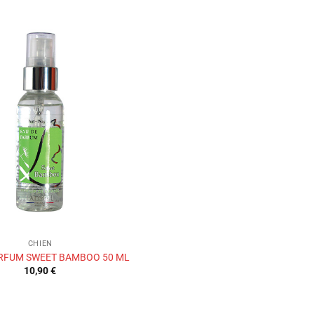
Ajouter
à la liste
de
souhaits
CHIEN
ARFUM SWEET BAMBOO 50 ML
10,90
€