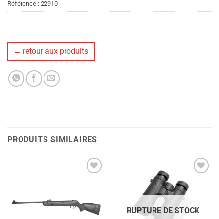
Référence :
22910
← retour aux produits
PRODUITS SIMILAIRES
Ajouter
Ajouter
à la liste
à la liste
de
de
souhaits
souhaits
RUPTURE DE STOCK