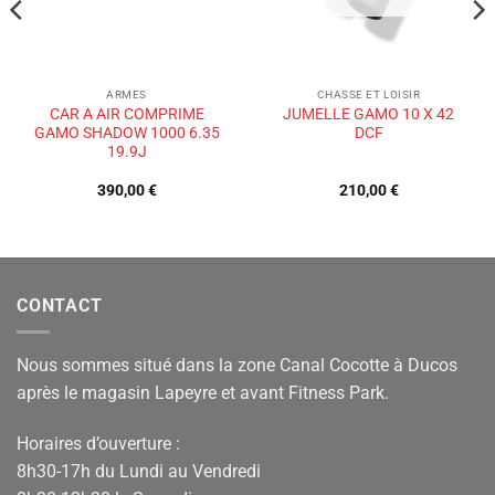
ARMES
CHASSE ET LOISIR
CAR A AIR COMPRIME
JUMELLE GAMO 10 X 42
GAMO SHADOW 1000 6.35
DCF
19.9J
390,00
€
210,00
€
CONTACT
Nous sommes situé dans la zone Canal Cocotte à Ducos
après le magasin Lapeyre et avant Fitness Park.
Horaires d’ouverture :
8h30-17h du Lundi au Vendredi