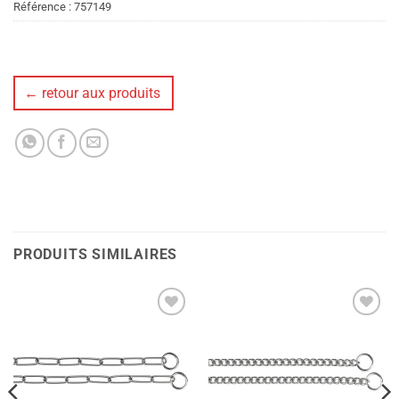
Référence :
757149
← retour aux produits
PRODUITS SIMILAIRES
Ajouter
Ajouter
à la liste
à la liste
de
de
souhaits
souhaits