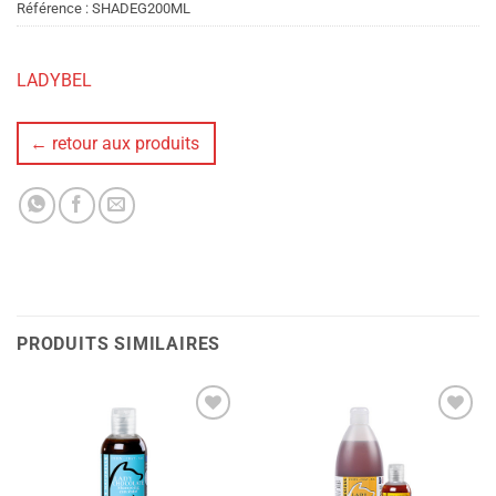
Référence :
SHADEG200ML
LADYBEL
← retour aux produits
PRODUITS SIMILAIRES
Ajouter
Ajouter
à la liste
à la liste
de
de
souhaits
souhaits