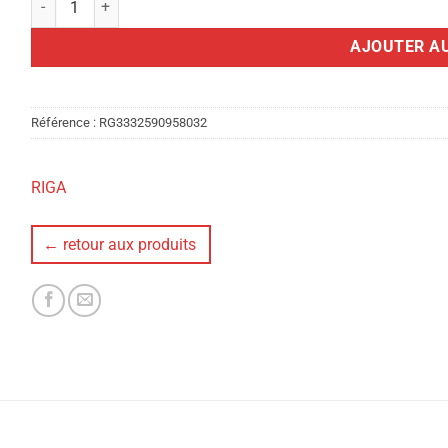
AJOUTER AU
Référence :
RG3332590958032
RIGA
← retour aux produits