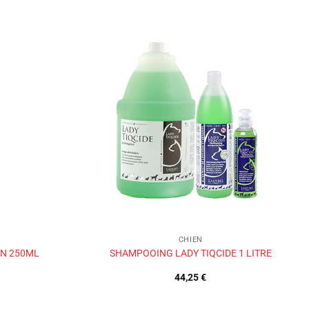
Ajouter
Ajouter
à la liste
à la liste
de
de
souhaits
souhaits
CHIEN
EN 250ML
SHAMPOOING LADY TIQCIDE 1 LITRE
44,25
€