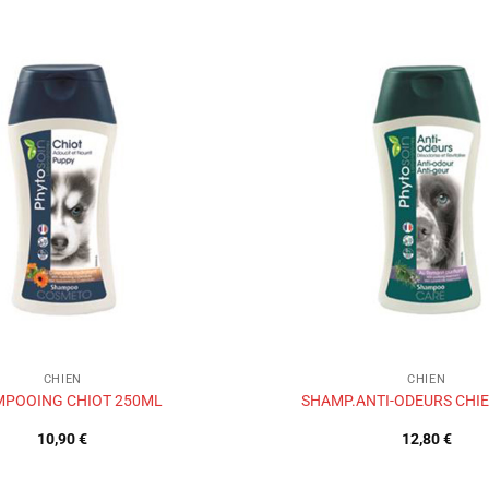
Ajouter
à la liste
de
souhaits
CHIEN
CHIEN
POOING CHIOT 250ML
SHAMP.ANTI-ODEURS CHI
10,90
€
12,80
€