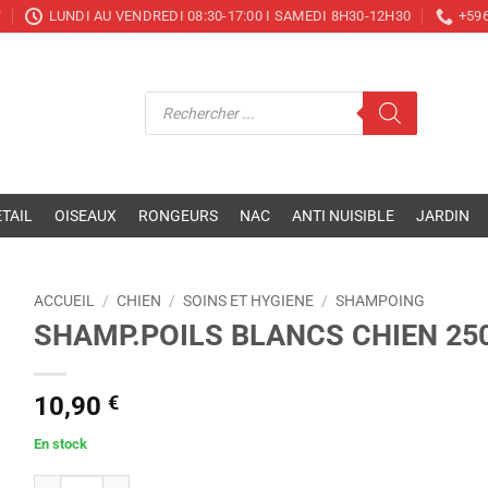
T
LUNDI AU VENDREDI 08:30-17:00 I SAMEDI 8H30-12H30
+596
Recherche
de
produits
TAIL
OISEAUX
RONGEURS
NAC
ANTI NUISIBLE
JARDIN
ACCUEIL
/
CHIEN
/
SOINS ET HYGIENE
/
SHAMPOING
SHAMP.POILS BLANCS CHIEN 25
10,90
€
En stock
quantité de SHAMP.POILS BLANCS CHIEN 250ML