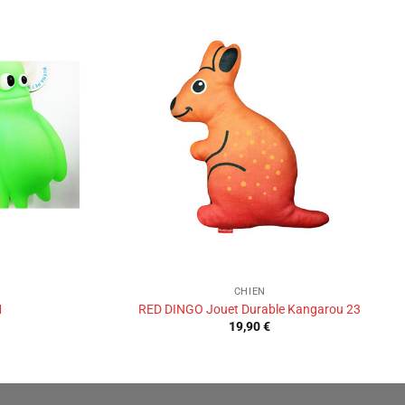
Ajouter
Ajouter
à la liste
à la liste
de
de
souhaits
souhaits
CHIEN
M
RED DINGO Jouet Durable Kangarou 23
19,90
€