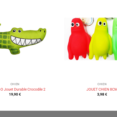
Ajouter
à la liste
de
souhaits
CHIEN
CHIEN
O Jouet Durable Crocodile 2
JOUET CHIEN 8C
19,90
€
3,98
€