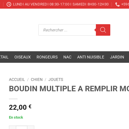
T
LUNDI AU VENDREDI 08:30-17:00 I SAMEDI 8H30-12H30
+596
Recherche
de
produits
TAIL
OISEAUX
RONGEURS
NAC
ANTI NUISIBLE
JARDIN
ACCUEIL
/
CHIEN
/
JOUETS
BOUDIN MULTIPLE A REMPLIR 
22,00
€
En stock
quantité de BOUDIN MULTIPLE A REMPLIR MODULABLE