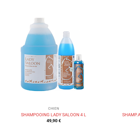
Ajouter
à la liste
de
souhaits
CHIEN
SHAMPOOING LADY SALOON 4 L
SHAMP.A
49,90
€