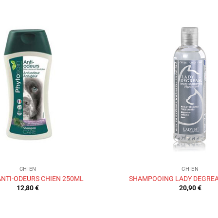
Ajouter
à la liste
de
souhaits
CHIEN
CHIEN
NTI-ODEURS CHIEN 250ML
SHAMPOOING LADY DEGREA
12,80
€
20,90
€