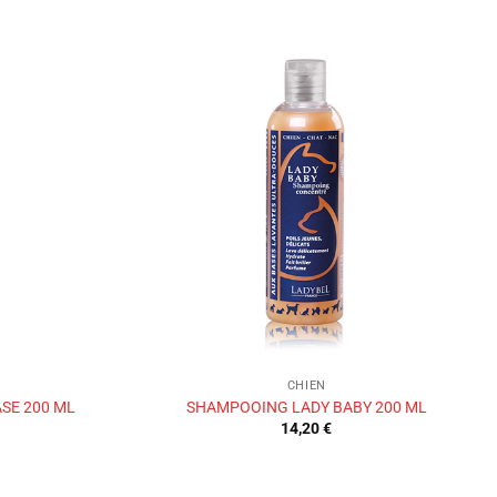
Ajouter
Ajouter
à la liste
à la liste
de
de
souhaits
souhaits
CHIEN
SE 200 ML
SHAMPOOING LADY BABY 200 ML
14,20
€