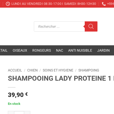
T
LUNDI AU VENDREDI 08:30-17:00 I SAMEDI 8H30-12H30
+596
Recherche
de
produits
TAIL
OISEAUX
RONGEURS
NAC
ANTI NUISIBLE
JARDIN
ACCUEIL
/
CHIEN
/
SOINS ET HYGIENE
/
SHAMPOING
SHAMPOOING LADY PROTEINE 1 
39,90
€
En stock
quantité de SHAMPOOING LADY PROTEINE 1 LITRE